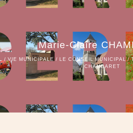
Marie-Claire CHA
L
/
VIE MUNICIPALE
/
LE CONSEIL MUNICIPAL
/
CHAMBARET