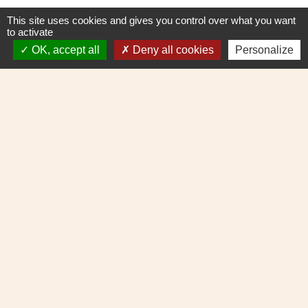
Contacts
This site uses cookies and gives you control over what you want
to activate
Commune de Cerny
8 rue Degommier
OK, accept all
Deny all cookies
Personalize
91590 Cerny - FRANCE
+33 1 69 23 11 11
Contact par formulaire
Mentions légales
-
Politique de confidentialité
-
Accessibilité
-
Plan du site
-
Gestion des cookies
Site créé en partenariat avec Réseau des Communes