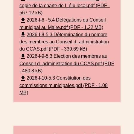
copie de la charte de l_élu local.pdf (PDF -
567.12 kB)
file_download
2026-I-6 - 5.4 Délégations du Conseil
municipal au Maire.pdf (PDF - 1.22 MB)
file_download
2026-I-8-5.3 Détermination du nombre
des membres au Conseil d_administration
du CCAS.pdf (PDF - 339.69 kB)
file_download
2026-I-9-5.3 Election des membres au
Conseil d_administration du CCAS.pdf (PDF
- 480.8 kB)
file_download
2026-I-10-5.3 Constitution des
commissions municipales.pdf (PDF - 1.08
MB)