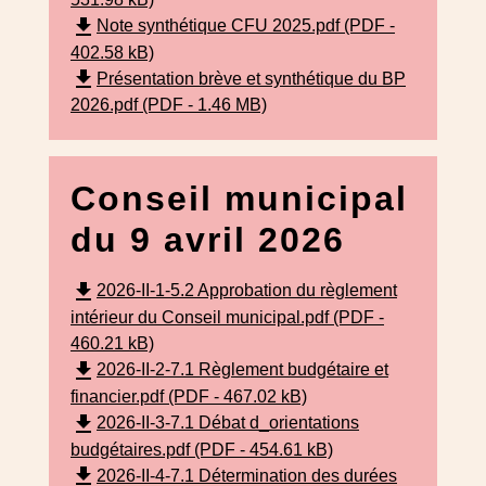
file_download
Note synthétique CFU 2025.pdf (PDF -
402.58 kB)
file_download
Présentation brève et synthétique du BP
2026.pdf (PDF - 1.46 MB)
Conseil municipal
du 9 avril 2026
file_download
2026-II-1-5.2 Approbation du règlement
intérieur du Conseil municipal.pdf (PDF -
460.21 kB)
file_download
2026-II-2-7.1 Règlement budgétaire et
financier.pdf (PDF - 467.02 kB)
file_download
2026-II-3-7.1 Débat d_orientations
budgétaires.pdf (PDF - 454.61 kB)
file_download
2026-II-4-7.1 Détermination des durées