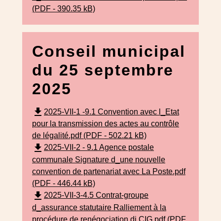
(PDF - 390.35 kB)
Conseil municipal
du 25 septembre
2025
file_download
2025-VII-1 -9.1 Convention avec l_Etat
pour la transmission des actes au contrôle
de légalité.pdf (PDF - 502.21 kB)
file_download
2025-VII-2 - 9.1 Agence postale
communale Signature d_une nouvelle
convention de partenariat avec La Poste.pdf
(PDF - 446.44 kB)
file_download
2025-VII-3-4.5 Contrat-groupe
d_assurance statutaire Ralliement à la
procédure de renégociation di CIG.pdf (PDF