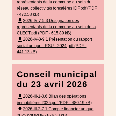
représentants de la commune au sein du
réseau collectivités forestières IDF.pdf (PDF
- 472.58 kB)
file_download
2026-IV-7-5.3 Désignation des
représentants de la commune au sein de la
CLECT.pdf (PDF - 615.89 kB)
file_download
2026-IV-8-9.1 Présentation du rapport
social unique _RSU_ 2024.pdf (PDF -
441.13 kB)
Conseil municipal
du 23 avril 2026
file_download
2026-III-1-3.6 Bilan des opérations
immobilières 2025.pdf (PDF - 480.19 kB)
file_download
2026-III-2-7.1 Compte financier unique
2025.pdf (PDF - 876.33 kB)