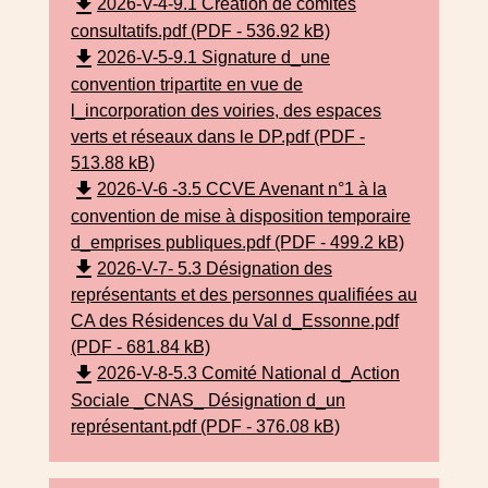
file_download
2026-V-4-9.1 Création de comités
consultatifs.pdf (PDF - 536.92 kB)
file_download
2026-V-5-9.1 Signature d_une
convention tripartite en vue de
l_incorporation des voiries, des espaces
verts et réseaux dans le DP.pdf (PDF -
513.88 kB)
file_download
2026-V-6 -3.5 CCVE Avenant n°1 à la
convention de mise à disposition temporaire
d_emprises publiques.pdf (PDF - 499.2 kB)
file_download
2026-V-7- 5.3 Désignation des
représentants et des personnes qualifiées au
CA des Résidences du Val d_Essonne.pdf
(PDF - 681.84 kB)
file_download
2026-V-8-5.3 Comité National d_Action
Sociale _CNAS_ Désignation d_un
représentant.pdf (PDF - 376.08 kB)