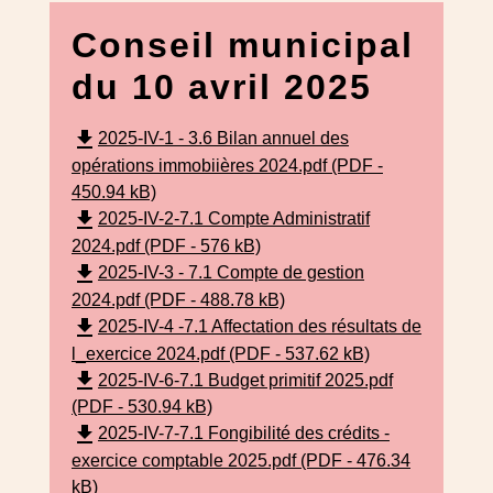
Conseil municipal
du 10 avril 2025
file_download
2025-IV-1 - 3.6 Bilan annuel des
opérations immobiières 2024.pdf (PDF -
450.94 kB)
file_download
2025-IV-2-7.1 Compte Administratif
2024.pdf (PDF - 576 kB)
file_download
2025-IV-3 - 7.1 Compte de gestion
2024.pdf (PDF - 488.78 kB)
file_download
2025-IV-4 -7.1 Affectation des résultats de
l_exercice 2024.pdf (PDF - 537.62 kB)
file_download
2025-IV-6-7.1 Budget primitif 2025.pdf
(PDF - 530.94 kB)
file_download
2025-IV-7-7.1 Fongibilité des crédits -
exercice comptable 2025.pdf (PDF - 476.34
kB)