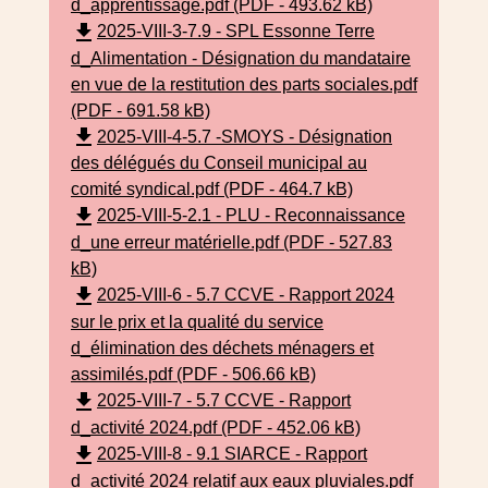
d_apprentissage.pdf (PDF - 493.62 kB)
file_download
2025-VIII-3-7.9 - SPL Essonne Terre
d_Alimentation - Désignation du mandataire
en vue de la restitution des parts sociales.pdf
(PDF - 691.58 kB)
file_download
2025-VIII-4-5.7 -SMOYS - Désignation
des délégués du Conseil municipal au
comité syndical.pdf (PDF - 464.7 kB)
file_download
2025-VIII-5-2.1 - PLU - Reconnaissance
d_une erreur matérielle.pdf (PDF - 527.83
kB)
file_download
2025-VIII-6 - 5.7 CCVE - Rapport 2024
sur le prix et la qualité du service
d_élimination des déchets ménagers et
assimilés.pdf (PDF - 506.66 kB)
file_download
2025-VIII-7 - 5.7 CCVE - Rapport
d_activité 2024.pdf (PDF - 452.06 kB)
file_download
2025-VIII-8 - 9.1 SIARCE - Rapport
d_activité 2024 relatif aux eaux pluviales.pdf