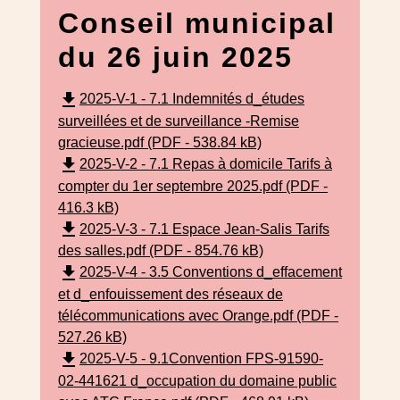
Conseil municipal
du 26 juin 2025
file_download
2025-V-1 - 7.1 Indemnités d_études
surveillées et de surveillance -Remise
gracieuse.pdf (PDF - 538.84 kB)
file_download
2025-V-2 - 7.1 Repas à domicile Tarifs à
compter du 1er septembre 2025.pdf (PDF -
416.3 kB)
file_download
2025-V-3 - 7.1 Espace Jean-Salis Tarifs
des salles.pdf (PDF - 854.76 kB)
file_download
2025-V-4 - 3.5 Conventions d_effacement
et d_enfouissement des réseaux de
télécommunications avec Orange.pdf (PDF -
527.26 kB)
file_download
2025-V-5 - 9.1Convention FPS-91590-
02-441621 d_occupation du domaine public