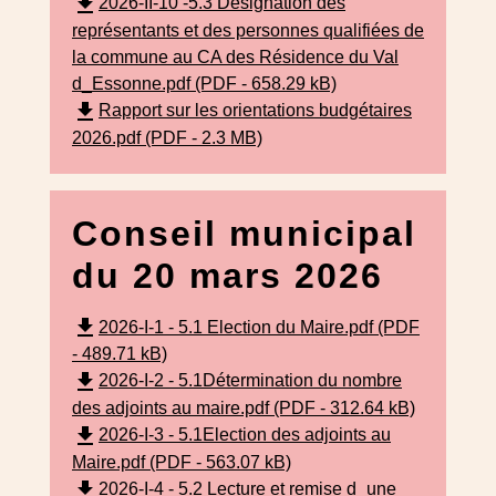
file_download
2026-II-10 -5.3 Désignation des
représentants et des personnes qualifiées de
la commune au CA des Résidence du Val
d_Essonne.pdf (PDF - 658.29 kB)
file_download
Rapport sur les orientations budgétaires
2026.pdf (PDF - 2.3 MB)
Conseil municipal
du 20 mars 2026
file_download
2026-I-1 - 5.1 Election du Maire.pdf (PDF
- 489.71 kB)
file_download
2026-I-2 - 5.1Détermination du nombre
des adjoints au maire.pdf (PDF - 312.64 kB)
file_download
2026-I-3 - 5.1Election des adjoints au
Maire.pdf (PDF - 563.07 kB)
file_download
2026-I-4 - 5.2 Lecture et remise d_une