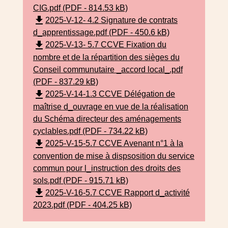
CIG.pdf (PDF - 814.53 kB)
file_download
2025-V-12- 4.2 Signature de contrats
d_apprentissage.pdf (PDF - 450.6 kB)
file_download
2025-V-13- 5.7 CCVE Fixation du
nombre et de la répartition des sièges du
Conseil communutaire _accord local_.pdf
(PDF - 837.29 kB)
file_download
2025-V-14-1.3 CCVE Délégation de
maîtrise d_ouvrage en vue de la réalisation
du Schéma directeur des aménagements
cyclables.pdf (PDF - 734.22 kB)
file_download
2025-V-15-5.7 CCVE Avenant n°1 à la
convention de mise à dispsosition du service
commun pour l_instruction des droits des
sols.pdf (PDF - 915.71 kB)
file_download
2025-V-16-5.7 CCVE Rapport d_activité
2023.pdf (PDF - 404.25 kB)