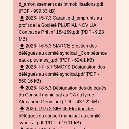
d_amortissement des immobilisations.pdf
(PDF - 999.33 kB)
file_download
2026-II-5-7.3 Garantie d_emprunts au
profit de la Société PLURIAL NOVILIA
Contrat de Prêt n° 184169.pdf (PDF - 9.28
MB)
file_download
2026-II-6-5.3 SIARCE Election des
délégués au comité syndical _Compétence
eaux pluviales_.pdf (PDF - 624.1 kB)
file_download
2026-II-7 -5.7 SMOYS Désignation des
délégués au comité syndical.pdf (PDF -
560.16 kB)
file_download
2026-II-8-5.3 Désignation des délégués
du Conseil municipal au CA du lycée
Alexandre-Denis.pdf (PDF - 437.22 kB)
file_download
2026-II-9-5.3 SIEGIF Election des
délégués du conseil muncipal au comité
syndical.pdf (PDF - 619.11 kB)