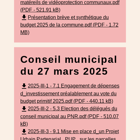
matéreils de vidéoprotection communaux.pdf
(PDF - 521.91 kB)
file_download
Présentation brève et synthétique du
budget 2025 de la commune.pdf (PDF - 1.72
MB)
Conseil municipal
du 27 mars 2025
file_download
2025-III-1 - 7.1 Engagement de dépenses
d_investissement préalablement au vote du
budget primitif 2025.pdf (PDF - 440.11 kB)
file_download
2025-III-2 - 5.3 Election des délégués du
conseil municipal au PNR.pdf (PDF - 510.07
kB)
file_download
2025-III-3 - 9.1 Mise en place d_un Projet
Urbain Partenarial _PUP_ sur les parcelles