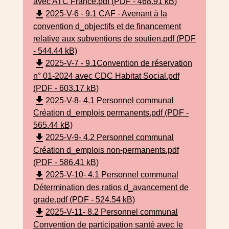
avec ATC France.pdf (PDF - 468.91 kB)
file_download
2025-V-6 - 9.1 CAF - Avenant à la
convention d_objectifs et de financement
relative aux subventions de soutien.pdf (PDF
- 544.44 kB)
file_download
2025-V-7 - 9.1Convention de réservation
n° 01-2024 avec CDC Habitat Social.pdf
(PDF - 603.17 kB)
file_download
2025-V-8- 4.1 Personnel communal
Création d_emplois permanents.pdf (PDF -
565.44 kB)
file_download
2025-V-9- 4.2 Personnel communal
Création d_emplois non-permanents.pdf
(PDF - 586.41 kB)
file_download
2025-V-10- 4.1 Personnel communal
Détermination des ratios d_avancement de
grade.pdf (PDF - 524.54 kB)
file_download
2025-V-11- 8.2 Personnel communal
Convention de participation santé avec le