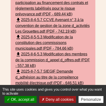
participation au financement des contrats et
règlements labéllisés pour le risque
prévoyance.pdf (PDF - 689.44 kB)
file_download
2025-II-4-5.7 CCVE Avenant n° 3 à la
convention de gestion de la zone d_activités
Les Grouettes.pdf (PDF - 742.19 kB)
file_download
2025-II-5-5.3 Modification de la
constitution des commissisons
municipales.pdf (PDF - 784.66 kB)
file_download
2025-II-6-5.3 Modification des membres
de la commission d_appel d_offres.pdf (PDF
- 557.38 kB)
file_download
2025-II-7-5.7 SIEGIF Demande
d_adhésion au titre de la compétence
mobilité électrique.pdf (PDF - 646.51 kB)
file_download
2025-II-8-5.7 SIEGIF Election des
This site uses cookies and gives you control over what you want
to activate
délégués du conseil municipal au comité
OK, accept all
Deny all cookies
Personalize
syndical.pdf (PDF - 479.61 kB)
2025-II-9- 9.1 SIARCE Rapport d_activité