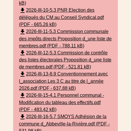
kB)
file_download
2026-III-10-5.3 PNR Election des
délégués du CM au Conseil Syndical.pdf
(PDF - 665.26 kB)
file_download
2026-III-11-5.3 Commission communale
des impôts directs Proposition d_une liste de
membres.pdf (PDF - 788.11 kB)
file_download
2026-III-12-5.3 Commission de contrôle
des listes électorales Proposition d_une liste
de membres.pdf (PDF - 521.81 kB)
file_download
2026-III-13-8.9 Conventionnement avec
l_association Les 3 C au titre de l_année
2026.pdf (PDF - 637.88 kB)
file_download
2026-III-15-4.1 Personnel communal -
Modification du tableau des effectifs.pdf
(PDF - 483.42 kB)
file_download
2026-III-16-5.7 SMOYS Adhésion de la
commune d_Abbeville-la-Rivière.pdf (PDF -
531.98 kB)