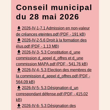
Conseil municipal
du 28 mai 2026
file_download
2026-IV-1-7.1 Admission en non-valeur
de créances eteintes.pdf (PDF - 191 kB)
file_download
2026-IV-2-5.6 Droit à la formation des
élus.pdf (PDF - 1.13 MB)
file_download
2026-IV-3- 5.3 Constitution d_une
commission d_appel d_offres et d_une
commission MAPA.pdf (PDF - 541.76 kB)
file_download
2026-IV-4- 5.3 Election des membres de
la commission d_appel d_offres.pdf (PDF -
564.09 kB)
file_download
2026-IV-5- 5.3 Désignation d_un
correspondant défense.pdf (PDF - 415.02
kB)
file_download
2026-IV-6- 5.3 Désignation des