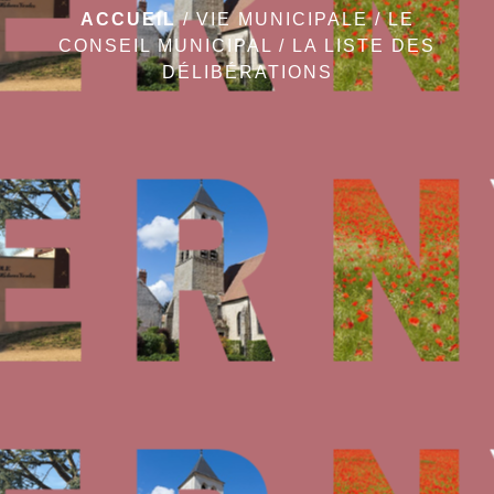
ACCUEIL
/
VIE MUNICIPALE
/
LE
CONSEIL MUNICIPAL
/
LA LISTE DES
DÉLIBÉRATIONS