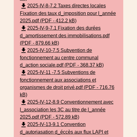
file_download
2025-IV-8-7.2 Taxes directes locales
Fixation des taux d_imposition pour l_année
2025.pdf (PDF - 412.2 kB)
file_download
2025-IV-9-7.1 Fixation des durées
d_amortissement des immobilisations.pdf
(PDF - 879.66 kB)
file_download
2025-IV-10-7.5 Subvention de
fonctionnement au centre communal
d_action sociale.pdf (PDF - 368.37 kB)
file_download
2025-IV-11 -7.5 Subventions de
fonctionnement aux associations et
organismes de droit privé.pdf (PDF - 716.76
kB)
file_download
2025-IV-12-8.9 Conventionnement avec
l_association les 3C au titre de l_année
2025.pdf (PDF - 572.89 kB)
file_download
2025-IV-13-9.1 Convention
d_autoriasation d_éccès aux flux LAPI et