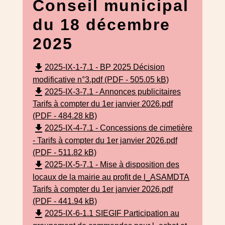
Conseil municipal
du 18 décembre
2025
file_download
2025-IX-1-7.1 - BP 2025 Décision
modificative n°3.pdf (PDF - 505.05 kB)
file_download
2025-IX-3-7.1 - Annonces publicitaires
Tarifs à compter du 1er janvier 2026.pdf
(PDF - 484.28 kB)
file_download
2025-IX-4-7.1 - Concessions de cimetière
- Tarifs à compter du 1er janvier 2026.pdf
(PDF - 511.82 kB)
file_download
2025-IX-5-7.1 - Mise à disposition des
locaux de la mairie au profit de l_ASAMDTA
Tarifs à compter du 1er janvier 2026.pdf
(PDF - 441.94 kB)
file_download
2025-IX-6-1.1 SIEGIF Participation au