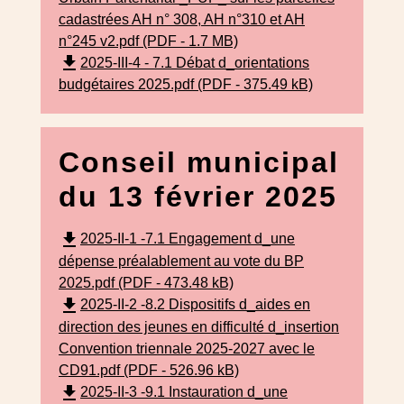
cadastrées AH n° 308, AH n°310 et AH
n°245 v2.pdf (PDF - 1.7 MB)
file_download
2025-III-4 - 7.1 Débat d_orientations
budgétaires 2025.pdf (PDF - 375.49 kB)
Conseil municipal
du 13 février 2025
file_download
2025-II-1 -7.1 Engagement d_une
dépense préalablement au vote du BP
2025.pdf (PDF - 473.48 kB)
file_download
2025-II-2 -8.2 Dispositifs d_aides en
direction des jeunes en difficulté d_insertion
Convention triennale 2025-2027 avec le
CD91.pdf (PDF - 526.96 kB)
file_download
2025-II-3 -9.1 Instauration d_une