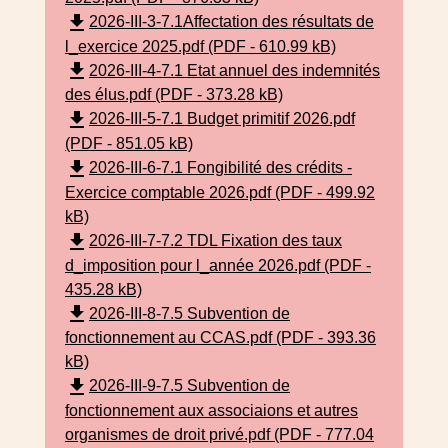
file_download
2026-III-3-7.1Affectation des résultats de
l_exercice 2025.pdf (PDF - 610.99 kB)
file_download
2026-III-4-7.1 Etat annuel des indemnités
des élus.pdf (PDF - 373.28 kB)
file_download
2026-III-5-7.1 Budget primitif 2026.pdf
(PDF - 851.05 kB)
file_download
2026-III-6-7.1 Fongibilité des crédits -
Exercice comptable 2026.pdf (PDF - 499.92
kB)
file_download
2026-III-7-7.2 TDL Fixation des taux
d_imposition pour l_année 2026.pdf (PDF -
435.28 kB)
file_download
2026-III-8-7.5 Subvention de
fonctionnement au CCAS.pdf (PDF - 393.36
kB)
file_download
2026-III-9-7.5 Subvention de
fonctionnement aux associaions et autres
organismes de droit privé.pdf (PDF - 777.04