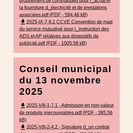
groupement de commandes pour l_achat et
la fourniture d_électricité et de prestations
associées.pdf (PDF - 594.46 kB)
file_download
2025-IX-7-9.1 CCVE Convention de mad
du service mutualisé pour l_instruction des
ADS et AP relatives aux dispositifs de
publicité.pdf (PDF - 1005.58 kB)
Conseil municipal
du 13 novembre
2025
file_download
2025-VIII-1-7.1 - Admission en non-valeur
de produits irrecouvrables.pdf (PDF - 385.56
kB)
file_download
2025-VIII-2-4.2 - Signature d_un contrat