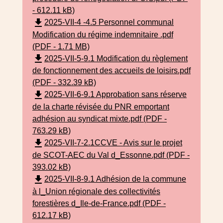
- 612.11 kB)
file_download
2025-VII-4 -4.5 Personnel communal
Modification du régime indemnitaire .pdf
(PDF - 1.71 MB)
file_download
2025-VII-5-9.1 Modification du règlement
de fonctionnement des accueils de loisirs.pdf
(PDF - 332.39 kB)
file_download
2025-VII-6-9.1 Approbation sans réserve
de la charte révisée du PNR emportant
adhésion au syndicat mixte.pdf (PDF -
763.29 kB)
file_download
2025-VII-7-2.1CCVE - Avis sur le projet
de SCOT-AEC du Val d_Essonne.pdf (PDF -
393.02 kB)
file_download
2025-VII-8-9.1 Adhésion de la commune
à l_Union régionale des collectivités
forestières d_Ile-de-France.pdf (PDF -
612.17 kB)