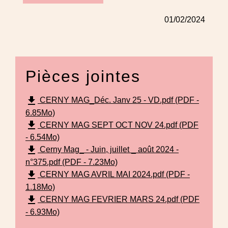
01/02/2024
Pièces jointes
file_download
CERNY MAG_Déc. Janv 25 - VD.pdf (PDF -
6.85Mo)
file_download
CERNY MAG SEPT OCT NOV 24.pdf (PDF
- 6.54Mo)
file_download
Cerny Mag_ - Juin, juillet _ août 2024 -
n°375.pdf (PDF - 7.23Mo)
file_download
CERNY MAG AVRIL MAI 2024.pdf (PDF -
1.18Mo)
file_download
CERNY MAG FEVRIER MARS 24.pdf (PDF
- 6.93Mo)