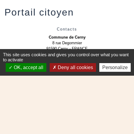
Portail citoyen
Contacts
Commune de Cerny
8 rue Degommier
91590 Cerny - FRANCE
This site uses cookies and gives you control over what you want
+33 1 69 23 11 11
to activate
Contact par formulaire
OK, accept all
Deny all cookies
Personalize
Mentions légales
-
Politique de confidentialité
-
Accessibilité
-
Plan du site
-
Gestion des cookies